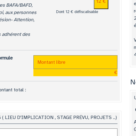
12 €
ires BAFA/BAFD,
oi, aux personnes
Dont 12 € défiscalisable
sion- Attention,
é
is adhérent des
V
ormule
€
N
ntant total :
U
 LIEU D'IMPLICATION , STAGE PRÉVU, PROJETS ..)