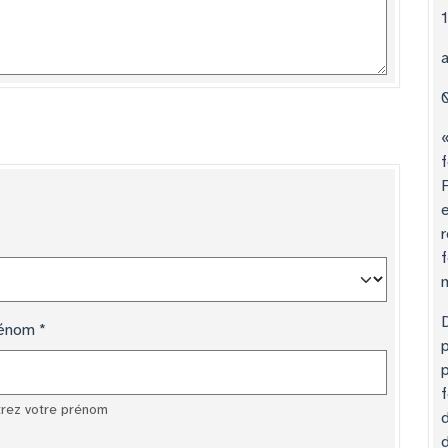
«
f
e
r
f
énom
trez votre prénom